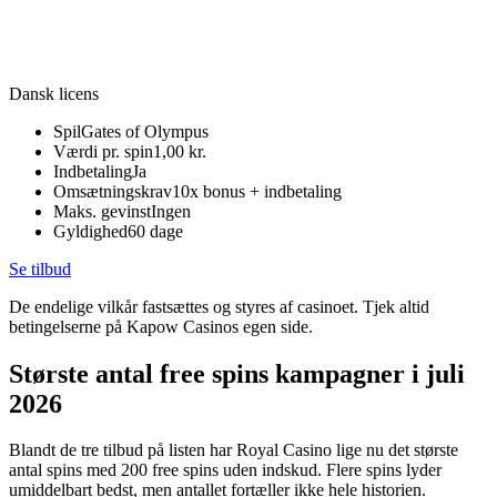
Dansk licens
Spil
Gates of Olympus
Værdi pr. spin
1,00 kr.
Indbetaling
Ja
Omsætningskrav
10x bonus + indbetaling
Maks. gevinst
Ingen
Gyldighed
60 dage
Se tilbud
De endelige vilkår fastsættes og styres af casinoet. Tjek altid
betingelserne på Kapow Casinos egen side.
Største antal free spins kampagner i juli
2026
Blandt de tre tilbud på listen har Royal Casino lige nu det største
antal spins med 200 free spins uden indskud. Flere spins lyder
umiddelbart bedst, men antallet fortæller ikke hele historien.