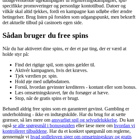
tilbagevendende ugekampagner til registreringskampagner, spil-
specifikke promoveringer og personlige kontotilbud. Datoer og
vilkår skal altid tjekkes, fordi en kampagne kan udløbe eller ændre
betingelser. Brug listen på forsiden som udgangspunkt, men bekræft
det aktuelle tilbud på casinoets egen side.
Sådan bruger du free spins
Når du har aktiveret dine spins, er der et par ting, der er værd at
holde styr på:
Find det rigtige spil, som spins gælder til.
Aktivér kampagnen, hvis det kræves.
Tjek værdien pr. spin.
Hold øje med udløbsdatoen.
Forstå, hvordan gevinster krediteres - kontant eller som bonus.
Læs omsætningskravet, før du forsøger at hæve.
Stop, når de gratis spins er brugt.
Behandl aldrig free spins som en garanteret gevinst. Gambling er
underholdning - ikke en indtægtskilde. Har du brug for at sætte
grænser, så læs mere om
ansvarligt spil og selvudelukkelse
. Du kan
også
se alle spørgsmål i bonusguiden
eller læse mere om
hvordan vi
kontrollerer tilbuddene
. Har du et konkret spørgsmål om reglerne,
gennemgår vi
hvad spilleloven siger om omsætningskrav og gratis