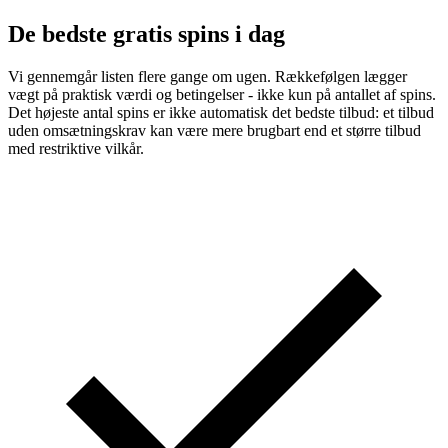
De bedste gratis spins i dag
Vi gennemgår listen flere gange om ugen. Rækkefølgen lægger
vægt på praktisk værdi og betingelser - ikke kun på antallet af spins.
Det højeste antal spins er ikke automatisk det bedste tilbud: et tilbud
uden omsætningskrav kan være mere brugbart end et større tilbud
med restriktive vilkår.