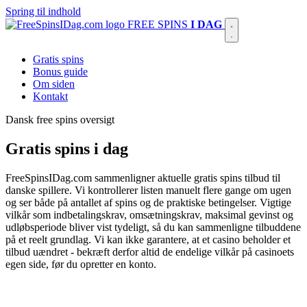
Spring til indhold
FREE SPINS
I DAG
Gratis spins
Bonus guide
Om siden
Kontakt
Dansk free spins oversigt
Gratis spins
i dag
FreeSpinsIDag.com sammenligner aktuelle gratis spins tilbud til
danske spillere. Vi kontrollerer listen manuelt flere gange om ugen
og ser både på antallet af spins og de praktiske betingelser. Vigtige
vilkår som indbetalingskrav, omsætningskrav, maksimal gevinst og
udløbsperiode bliver vist tydeligt, så du kan sammenligne tilbuddene
på et reelt grundlag. Vi kan ikke garantere, at et casino beholder et
tilbud uændret - bekræft derfor altid de endelige vilkår på casinoets
egen side, før du opretter en konto.