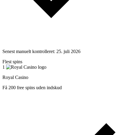
Senest manuelt kontrolleret: 25. juli 2026
Flest spins
1
Royal Casino
Få 200 free spins uden indskud